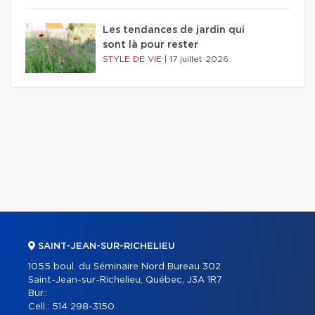
Les tendances de jardin qui
sont là pour rester
STYLE DE VIE
|
17 juillet 2026
SAINT-JEAN-SUR-RICHELIEU
1055 boul. du Séminaire Nord Bureau 302
Saint-Jean-sur-Richelieu, Québec, J3A 1R7
Bur.:
Cell.:
514 298-3150