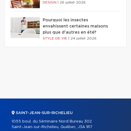
DESIGN
|
26 juillet 2026
Pourquoi les insectes
envahissent certaines maisons
plus que d'autres en été?
STYLE DE VIE
|
24 juillet 2026
SAINT-JEAN-SUR-RICHELIEU
1055 boul. du Séminaire Nord Bureau 302
Saint-Jean-sur-Richelieu, Québec, J3A 1R7