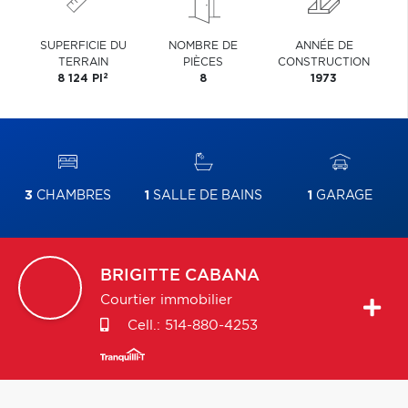
SUPERFICIE DU
NOMBRE DE
ANNÉE DE
TERRAIN
PIÈCES
CONSTRUCTION
2
8 124 PI
8
1973
3
CHAMBRES
1
SALLE DE BAINS
1
GARAGE
BRIGITTE
CABANA
Courtier immobilier
Cell.:
514-880-4253