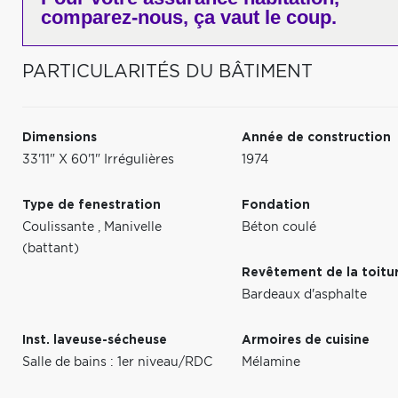
comparez-nous,
ça vaut le coup.
PARTICULARITÉS DU BÂTIMENT
Dimensions
Année de construction
33'11" X 60'1" Irrégulières
1974
Type de fenestration
Fondation
Coulissante
,
Manivelle
Béton coulé
(battant)
Revêtement de la toitu
Bardeaux d'asphalte
Inst. laveuse-sécheuse
Armoires de cuisine
Salle de bains : 1er niveau/RDC
Mélamine