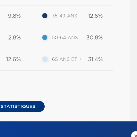
9.8%
12.6%
35-49 ANS
2.8%
30.8%
50-64 ANS
12.6%
31.4%
65 ANS ET +
 STATISTIQUES