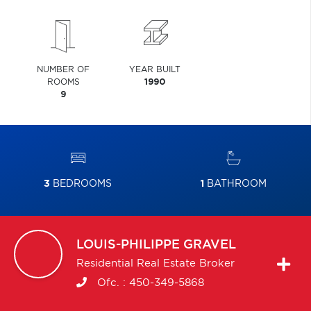
NUMBER OF
YEAR BUILT
ROOMS
1990
9
3
BEDROOMS
1
BATHROOM
LOUIS-PHILIPPE
GRAVEL
Residential Real Estate Broker
Ofc. :
450-349-5868