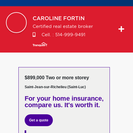
CAROLINE
FORTIN
Certified real estate broker
Cell. :
514-999-9491
$899,000 Two or more storey
Saint-Jean-sur-Richelieu (Saint-Luc)
For your home insurance,
compare us. It's worth it.
Get a quote