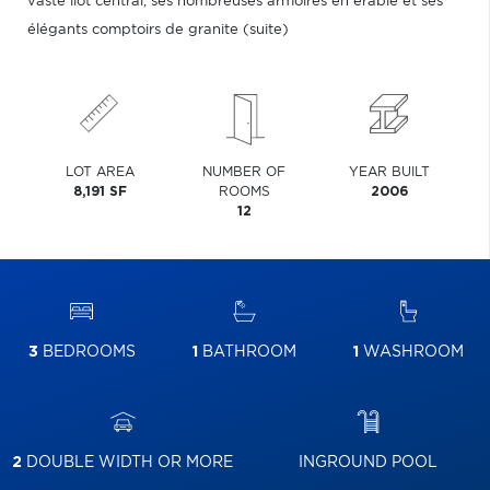
vaste îlot central, ses nombreuses armoires en érable et ses
élégants comptoirs de granite (suite)
LOT AREA
NUMBER OF
YEAR BUILT
8,191 SF
ROOMS
2006
12
3
BEDROOMS
1
BATHROOM
1
WASHROOM
2
DOUBLE WIDTH OR MORE
INGROUND POOL